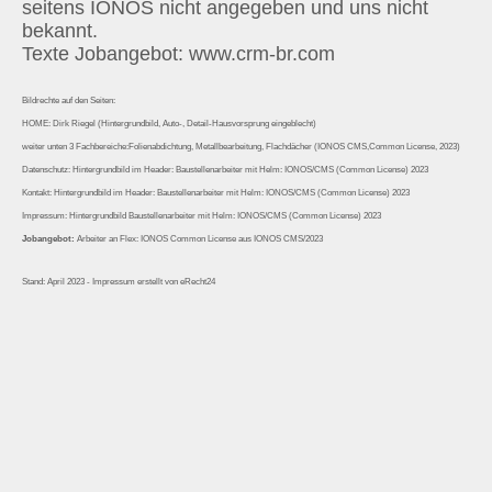
seitens IONOS nicht angegeben und uns nicht
bekannt.
Texte Jobangebot: www.crm-br.com
Bildrechte auf den Seiten:
HOME: Dirk Riegel (Hintergrundbild, Auto-, Detail-Hausvorsprung eingeblecht)
weiter unten 3 Fachbereiche:Folienabdichtung, Metallbearbeitung, Flachdächer (IONOS CMS,Common License, 2023)
Datenschutz: Hintergrundbild im Header: Baustellenarbeiter mit Helm: IONOS/CMS (Common License) 2023
Kontakt: Hintergrundbild im Header: Baustellenarbeiter mit Helm: IONOS/CMS (Common License) 2023
Impressum: Hintergrundbild Baustellenarbeiter mit Helm: IONOS/CMS (Common License) 2023
Jobangebot:
Arbeiter an Flex: IONOS Common License aus IONOS CMS/2023
Stand: April 2023 - Impressum erstellt von eRecht24